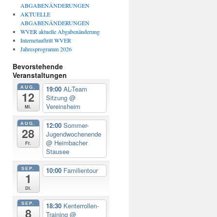
ABGABENÄNDERUNGEN
AKTUELLE
ABGABENÄNDERUNGEN
WVER aktuelle Abgabenänderung
Internetauftritt WVER
Jahresprogramm 2026
Bevorstehende
Veranstaltungen
AUG.
19:00
AL-Team
12
Sitzung
@
Vereinsheim
Mi.
AUG.
12:00
Sommer-
28
Jugendwochenende
@ Heimbacher
Fr.
Stausee
SEP.
10:00
Familientour
1
Di.
SEP.
18:30
Kenterrollen-
8
Training
@