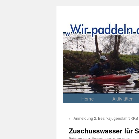
Home
Aktivitäten
Springe
zum
Inhalt
←
Anmeldung 2. Bezirksjugendfahrt KKB
Zuschusswasser für S
Publiziert am
2. November 2018
von
admin