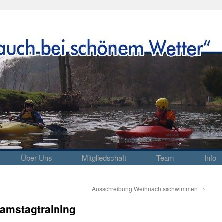
Über Uns
Mitgliedschaft
Team
Info
Ausschreibung Weihnachtsschwimmen
→
amstagtraining