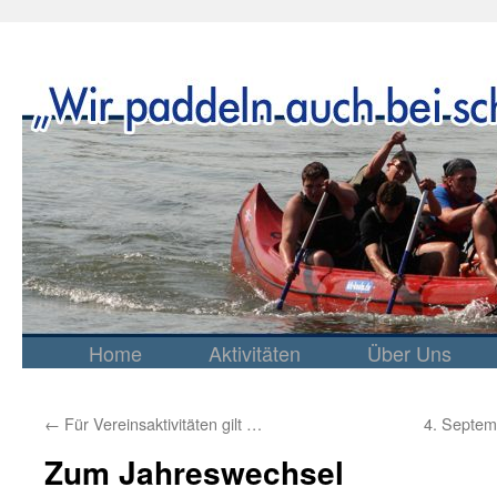
Home
Aktivitäten
Über Uns
Springe
zum
Inhalt
←
Für Vereinsaktivitäten gilt …
4. Septem
Zum Jahreswechsel