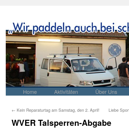
Home
Aktivitäten
Über Uns
Springe
zum
Inhalt
←
Kein Reparaturtag am Samstag, den 2. April!
Liebe Spo
WVER Talsperren-Abgabe