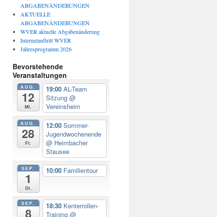
ABGABENÄNDERUNGEN
AKTUELLE
ABGABENÄNDERUNGEN
WVER aktuelle Abgabenänderung
Internetauftritt WVER
Jahresprogramm 2026
Bevorstehende
Veranstaltungen
AUG.
19:00
AL-Team
12
Sitzung
@
Vereinsheim
Mi.
AUG.
12:00
Sommer-
28
Jugendwochenende
@ Heimbacher
Fr.
Stausee
SEP.
10:00
Familientour
1
Di.
SEP.
18:30
Kenterrollen-
8
Training
@