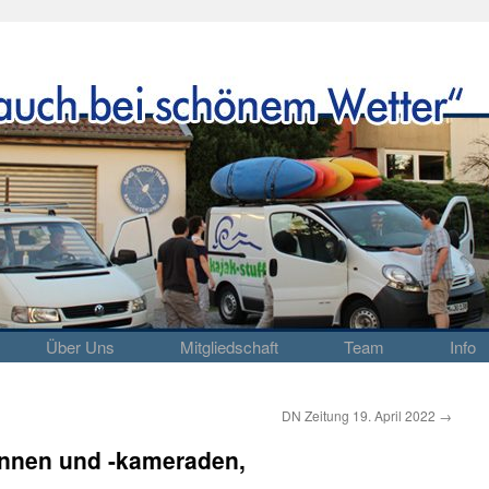
Über Uns
Mitgliedschaft
Team
Info
DN Zeitung 19. April 2022
→
nnen und -kameraden,