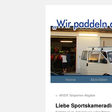
Home
Aktivitäten
Springe
zum
Inhalt
←
WVER Talsperren-Abgabe
Liebe Sportskameradi
Publiziert am
16. April 2022
von
Lothar Pörtner