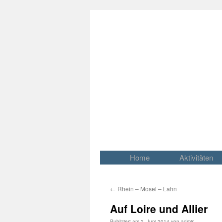
Home
Aktivitäten
Springe
zum
Inhalt
←
Rhein – Mosel – Lahn
Auf Loire und Allier
Publiziert am
2. Juni 2014
von
admin