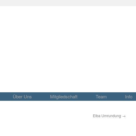
Über Uns
Mitgliedschaft
Team
Info
Elba Umrundung
→