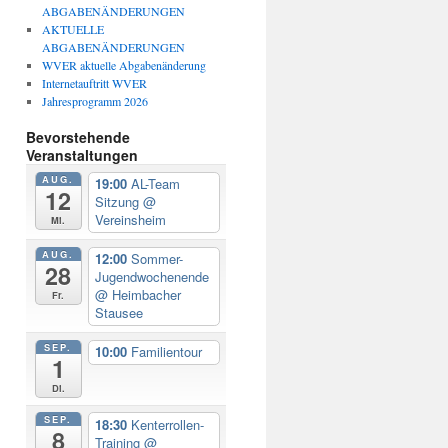
ABGABENÄNDERUNGEN
AKTUELLE
ABGABENÄNDERUNGEN
WVER aktuelle Abgabenänderung
Internetauftritt WVER
Jahresprogramm 2026
Bevorstehende
Veranstaltungen
AUG.
19:00
AL-Team
12
Sitzung
@
Vereinsheim
Mi.
AUG.
12:00
Sommer-
28
Jugendwochenende
@ Heimbacher
Fr.
Stausee
SEP.
10:00
Familientour
1
Di.
SEP.
18:30
Kenterrollen-
8
Training
@