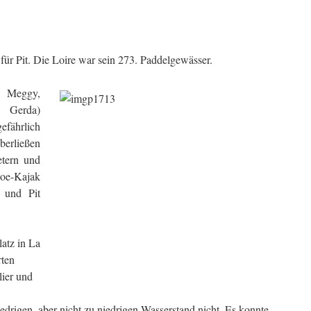
für Pit. Die Loire war sein 273. Paddelgewässer.
, Meggy,
 Gerda)
ährlich
berließen
etern und
oe-Kajak
 und Pit
atz in La
rten
ier und
edrigen, aber nicht zu niedrigen Wasserstand nicht. Es konnte