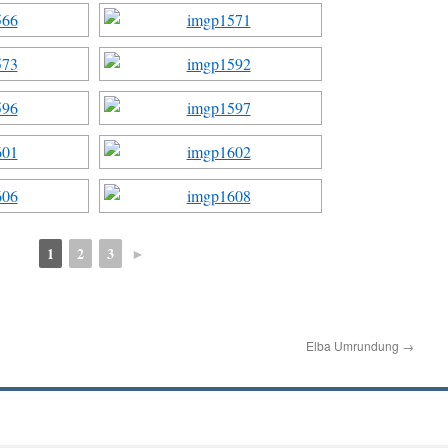
1
2
3
►
Elba Umrundung
→