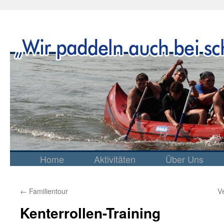
Home
Aktivitäten
Über Uns
Springe
zum
Inhalt
←
Familientour
V
Kenterrollen-Training