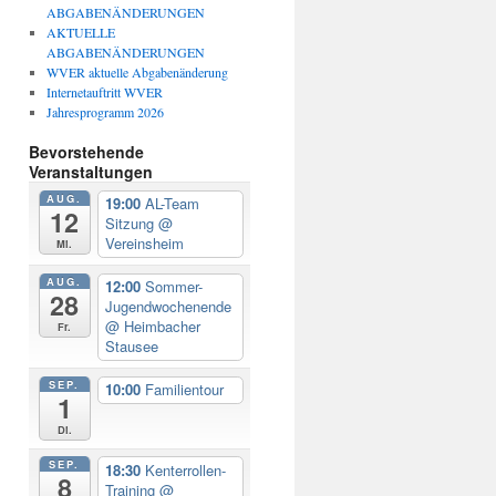
ABGABENÄNDERUNGEN
AKTUELLE
ABGABENÄNDERUNGEN
WVER aktuelle Abgabenänderung
Internetauftritt WVER
Jahresprogramm 2026
Bevorstehende
Veranstaltungen
AUG.
19:00
AL-Team
12
Sitzung
@
Vereinsheim
Mi.
AUG.
12:00
Sommer-
28
Jugendwochenende
@ Heimbacher
Fr.
Stausee
SEP.
10:00
Familientour
1
Di.
SEP.
18:30
Kenterrollen-
8
Training
@