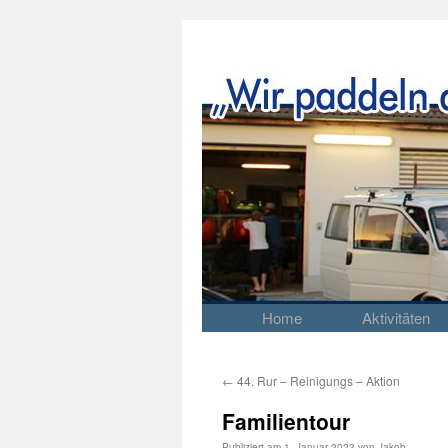
Home
Aktivitäten
Springe
zum
Inhalt
←
44. Rur – Reinigungs – Aktion
Familientour
Publiziert am
1. Januar 2023
von
Jakob