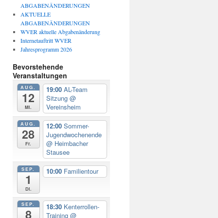
ABGABENÄNDERUNGEN
AKTUELLE
ABGABENÄNDERUNGEN
WVER aktuelle Abgabenänderung
Internetauftritt WVER
Jahresprogramm 2026
Bevorstehende
Veranstaltungen
AUG.
19:00
AL-Team
12
Sitzung
@
Vereinsheim
Mi.
AUG.
12:00
Sommer-
28
Jugendwochenende
@ Heimbacher
Fr.
Stausee
SEP.
10:00
Familientour
1
Di.
SEP.
18:30
Kenterrollen-
8
Training
@