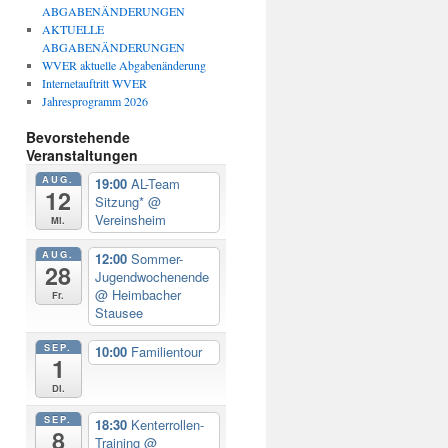
ABGABENÄNDERUNGEN
AKTUELLE
ABGABENÄNDERUNGEN
WVER aktuelle Abgabenänderung
Internetauftritt WVER
Jahresprogramm 2026
Bevorstehende
Veranstaltungen
AUG.
19:00
AL-Team
12
Sitzung*
@
Vereinsheim
Mi.
AUG.
12:00
Sommer-
28
Jugendwochenende
@ Heimbacher
Fr.
Stausee
SEP.
10:00
Familientour
1
Di.
SEP.
18:30
Kenterrollen-
8
Training
@