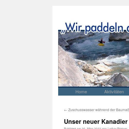
Home
Aktivitäten
Springe
zum
Inhalt
←
Zuschusswasser während der Bauma
Unser neuer Kanadier
Publiziert am
20. März 2022
von
Lothar Pörtner