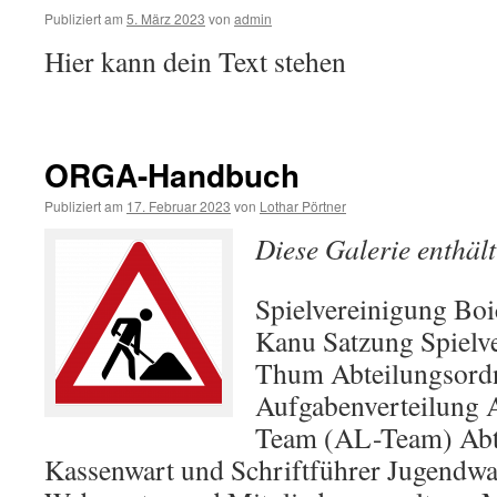
Publiziert am
5. März 2023
von
admin
Hier kann dein Text stehen
ORGA-Handbuch
Publiziert am
17. Februar 2023
von
Lothar Pörtner
Diese Galerie enthäl
Spielvereinigung Bo
Kanu Satzung Spielv
Thum Abteilungsord
Aufgabenverteilung A
Team (AL-Team) Abte
Kassenwart und Schriftführer Jugendwa