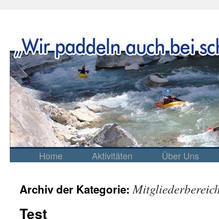
Home
Aktivitäten
Über Uns
Springe
zum
Inhalt
Mitgliederbereic
Archiv der Kategorie:
Test