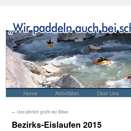
Home
Aktivitäten
Über Uns
Springe
zum
Inhalt
←
Und jährlich grüßt der Biber
Bezirks-Eislaufen 2015