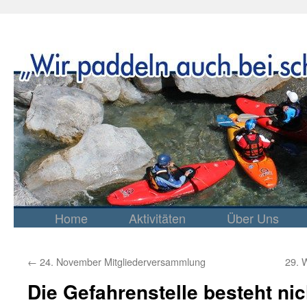
Home
Aktivitäten
Über Uns
Springe
zum
Inhalt
←
24. November Mitgliederversammlung
29. 
Die Gefahrenstelle besteht ni