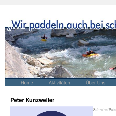
Home
Aktivitäten
Über Uns
Springe
zum
Inhalt
Peter Kunzweiler
Schreibe Pete